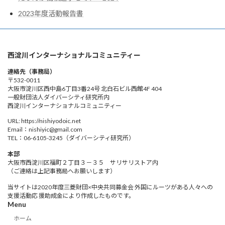
2023年度活動報告書
西淀川インターナショナルコミュニティー
連絡先（事務局）
〒532-0011
大阪市淀川区西中島6丁目3番24号 北白石ビル西館4F 404
一般財団法人ダイバーシティ研究所内
西淀川インターナショナルコミュニティー
URL: https://nishiyodoic.net
Email：nishiyic@gmail.com
TEL：06-6105-3245（ダイバーシティ研究所）
本部
大阪市西淀川区福町２丁目３－３５ サリサリストア内
（ご連絡は上記事務局へお願いします）
当サイトは2020年度三菱財団×中央共同募金会 外国にルーツがある人々への
支援活動応 援助成金により作成したものです。
Menu
ホーム